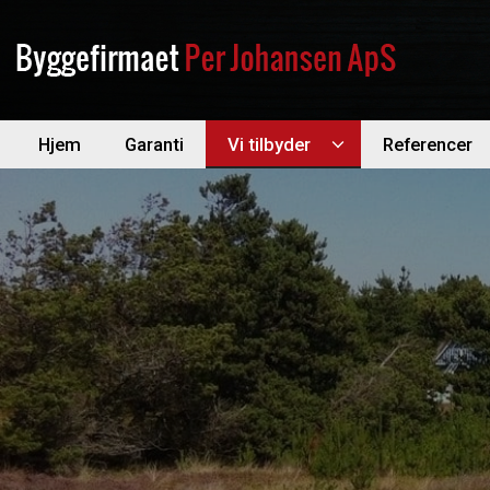
Gå
til
hovedindhold
Hjem
Garanti
Vi tilbyder
Referencer