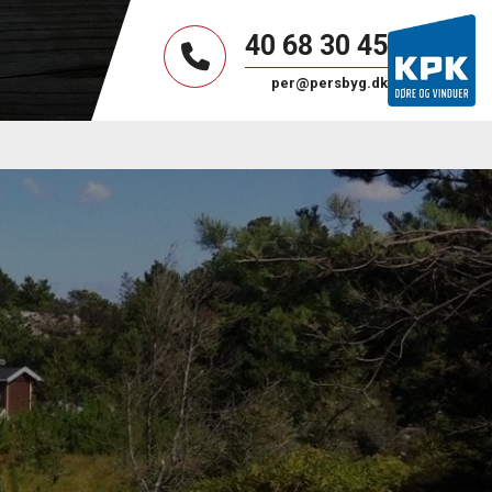
40 68 30 45
per@persbyg.dk