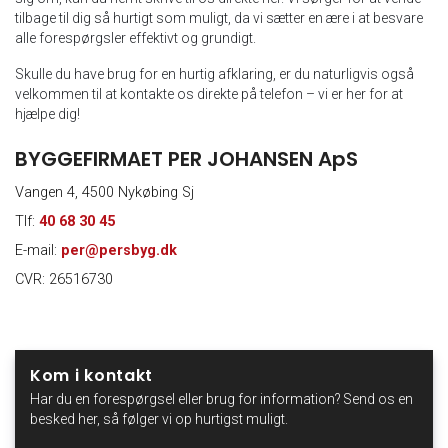
tilbage til dig så hurtigt som muligt, da vi sætter en ære i at besvare
alle forespørgsler effektivt og grundigt.
Skulle du have brug for en hurtig afklaring, er du naturligvis også
velkommen til at kontakte os direkte på telefon – vi er her for at
hjælpe dig!
BYGGEFIRMAET PER JOHANSEN ApS
Vangen 4, 4500 Nykøbing Sj
Tlf:
40 68 30 45
E-mail:
per@persbyg.dk
CVR: 26516730
Kom i kontakt
Har du en forespørgsel eller brug for information? Send os en
besked her, så følger vi op hurtigst muligt.