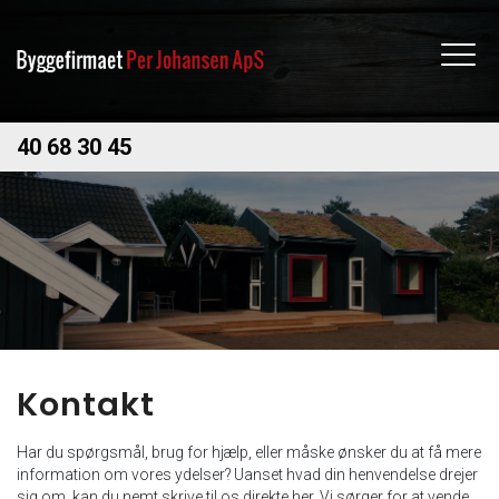
Gå
til
hovedindhold
40 68 30 45
Kontakt
Har du spørgsmål, brug for hjælp, eller måske ønsker du at få mere
information om vores ydelser? Uanset hvad din henvendelse drejer
sig om, kan du nemt skrive til os direkte her. Vi sørger for at vende