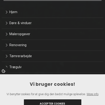
Hjem
Døre & vinduer
Maleropgaver
Renovering
Tømrerarbejde
Trægulv
Træterrasser
Vi bruger cookies!
Referencer
Vi benytter cookies for at give dig den bedst mulige oplevelse.
More info
Kontakt
ACCEPTER COOKIES