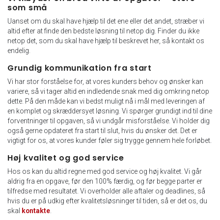
som små
Uanset om du skal have hjælp til det ene eller det andet, stræber vi
altid efter at finde den bedste løsning til netop dig. Finder du ikke
netop det, som du skal have hjælp til beskrevet her, så kontakt os
endelig.
Grundig kommunikation fra start
Vi har stor forståelse for, at vores kunders behov og ønsker kan
variere, så vi tager altid en indledende snak med dig omkring netop
dette. På den måde kan vi bedst muligt nå i mål med leveringen af
en komplet og skræddersyet løsning. Vi spørger grundigt ind til dine
forventninger til opgaven, så vi undgår misforståelse. Vi holder dig
også gerne opdateret fra start til slut, hvis du ønsker det. Det er
vigtigt for os, at vores kunder føler sig trygge gennem hele forløbet.
Høj kvalitet og god service
Hos os kan du altid regne med god service og høj kvalitet. Vi går
aldrig fra en opgave, før den 100% færdig, og før begge parter er
tilfredse med resultatet. Vi overholder alle aftaler og deadlines, så
hvis du er på udkig efter kvalitetsløsninger til tiden, så er det os, du
skal
kontakte
.