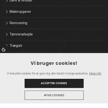
Døre & vinduer
Maleropgaver
Renovering
Tømrerarbejde
Trægulv
Træterrasser
Vi bruger cookies!
Referencer
Vi benytter cookies for at give dig den bedst mulige oplevelse.
More info
Kontakt
ACCEPTER COOKIES
+
AFVIS COOKIES
Copyright © 2026 - BYGGEFIRMAET PER JOHANSEN ApS
, CVR 26516730