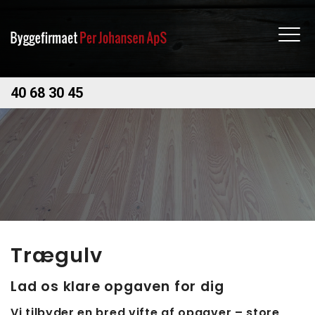
Gå
til
hovedindhold
40 68 30 45
Trægulv
Lad os klare opgaven for dig
Vi tilbyder en bred vifte af opgaver – store