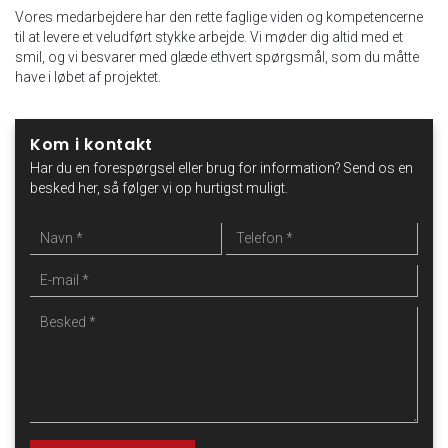
Vores medarbejdere har den rette faglige viden og kompetencerne
til at levere et veludført stykke arbejde. Vi møder dig altid med et
smil, og vi besvarer med glæde ethvert spørgsmål, som du måtte
have i løbet af projektet.
Kom i kontakt
Har du en forespørgsel eller brug for information? Send os en
besked her, så følger vi op hurtigst muligt.