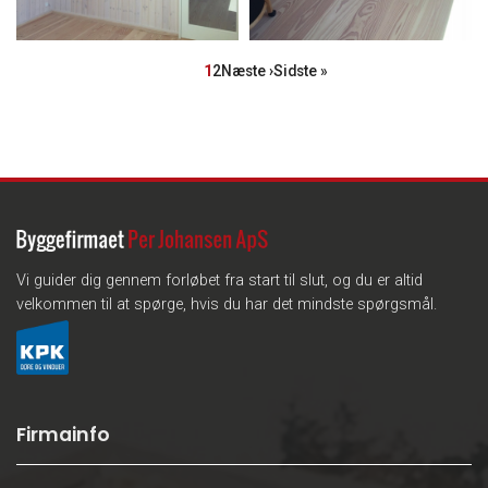
Sideinddeling
Side
1
Side
2
Næste
Næste ›
Sidste
Sidste »
side
side
Vi guider dig gennem forløbet fra start til slut, og du er altid
velkommen til at spørge, hvis du har det mindste spørgsmål.
Firmainfo